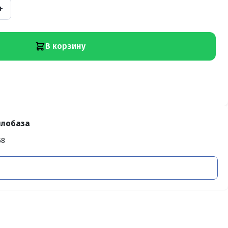
+
В корзину
ллобаза
58