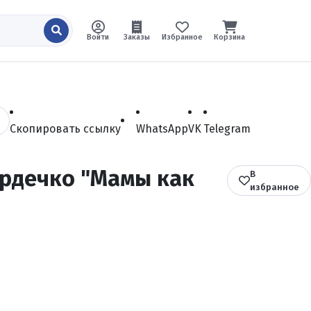
Войти
Заказы
Избранное
Корзина
Скопировать ссылку
WhatsApp
VK
Telegram
ердечко "Мамы как
В
избранное