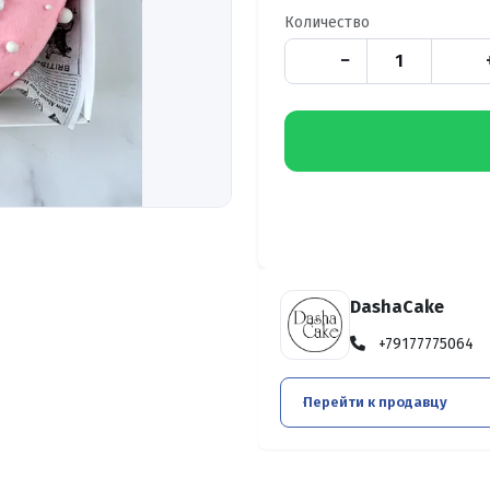
Количество
−
DashaCake
+79177775064
Перейти к продавцу