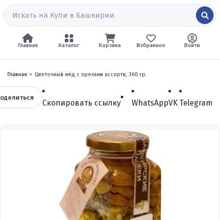
Главная
Каталог
Корзина
Избранное
Войти
Главная
Цветочный мёд с орехами ассорти, 360 гр.
оделиться
Скопировать ссылку
WhatsApp
VK
Telegram