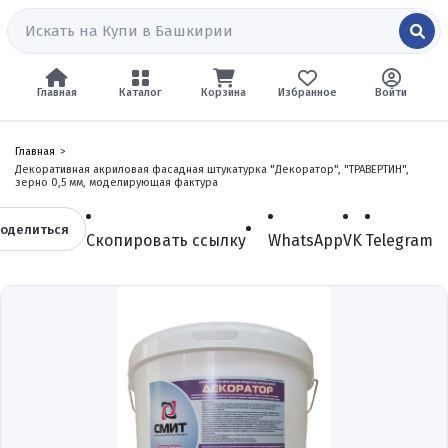
Главная
Каталог
Корзина
Избранное
Войти
Главная
Декоративная акриловая фасадная штукатурка "Декоратор", "ТРАВЕРТИН",
зерно 0,5 мм, моделирующая фактура
оделиться
Скопировать ссылку
WhatsApp
VK
Telegram