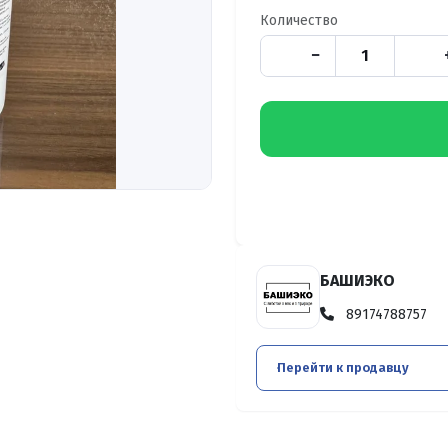
Количество
−
БАШИЭКО
89174788757
Перейти к продавцу