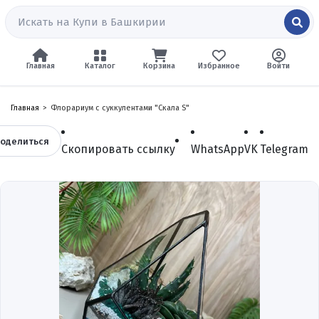
Главная
Каталог
Корзина
Избранное
Войти
Главная
Флорариум с суккулентами "Скала S"
оделиться
Скопировать ссылку
WhatsApp
VK
Telegram