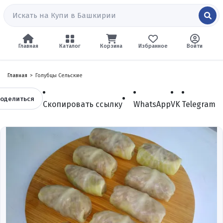
Главная
Каталог
Корзина
Избранное
Войти
Главная
Голубцы Сельские
оделиться
Скопировать ссылку
WhatsApp
VK
Telegram