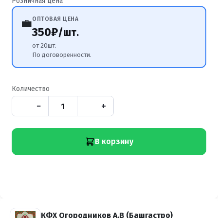
Розничная цена
ОПТОВАЯ ЦЕНА
💼
350₽
/шт.
от 20шт.
По договорeнности.
Количество
−
+
В корзину
КФХ Огородников А.В (Башгастро)