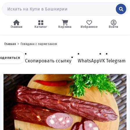
Главная
Каталог
Корзина
Избранное
Войти
Главная
Говядина с пармезаном
оделиться
Скопировать ссылку
WhatsApp
VK
Telegram