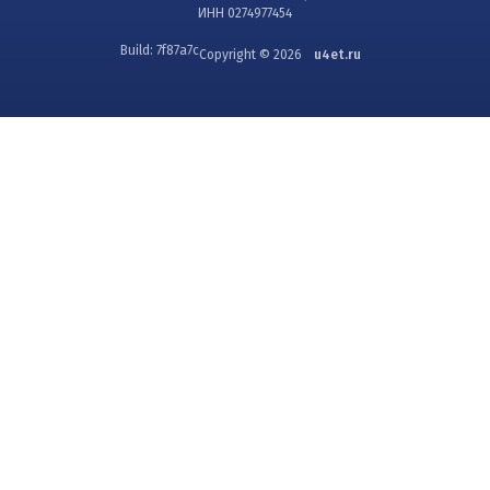
ИНН 0274977454
Build: 7f87a7c
Copyright © 2026
u4et.ru