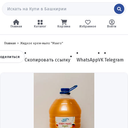
Главная
Каталог
Корзина
Избранное
Войти
Главная
Жидкое крем-мыло "Манго"
оделиться
Скопировать ссылку
WhatsApp
VK
Telegram