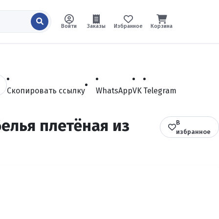
Войти
Заказы
Избранное
Корзина
Скопировать ссылку
WhatsApp
VK
Telegram
белья плетёная из
В
избранное