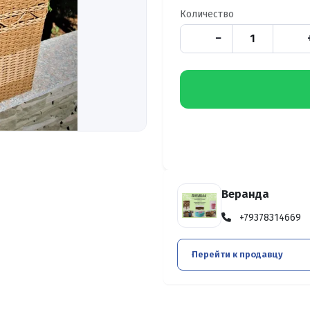
Количество
−
Веранда
+79378314669
Перейти к продавцу