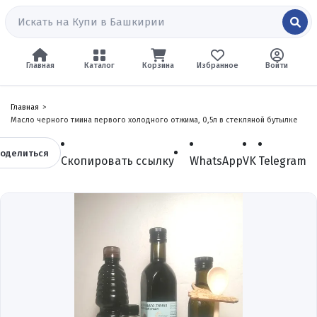
Главная
Каталог
Корзина
Избранное
Войти
Главная
Масло черного тмина первого холодного отжима, 0,5л в стекляной бутылке
оделиться
Скопировать ссылку
WhatsApp
VK
Telegram