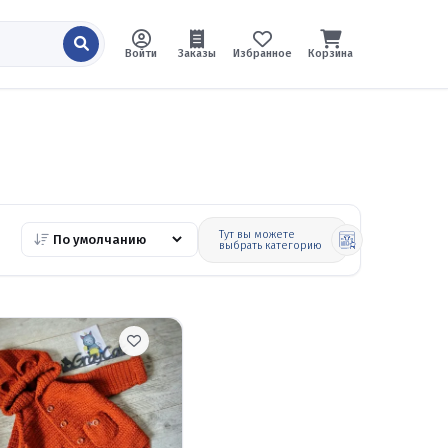
Войти
Заказы
Избранное
Корзина
Тут вы можете
выбрать категорию
Одежда, обувь и
аксессуары
Игрушки
Основные
продукты и
сладости
Рыбалка и охота