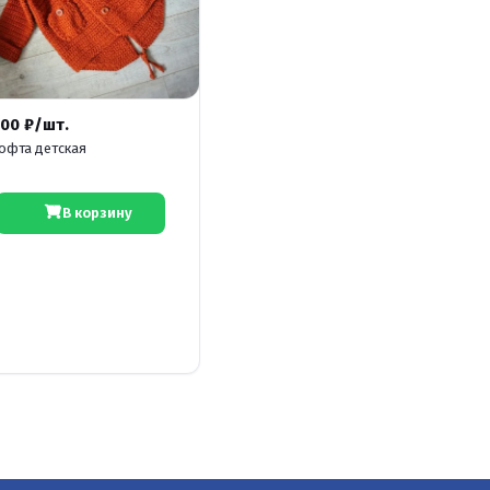
Бытовые и
профессиональные
услуги
Handmade
товары
Электроника и
500 ₽/шт.
климат
офта детская
Корма и
аксессуары
Строительные
В корзину
материалы
Косметика и уход
Мужская одежда
Женская одежда
ЗОЖ и Аптека
Дом, сад и ремонт
Автотовары