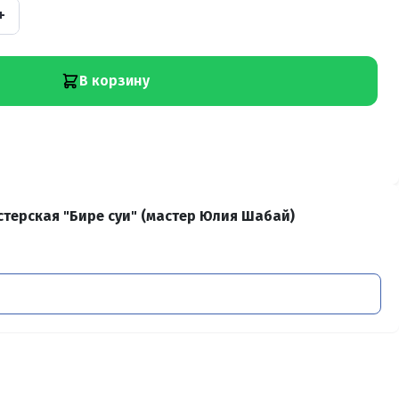
+
В корзину
терская "Бире суи" (мастер Юлия Шабай)