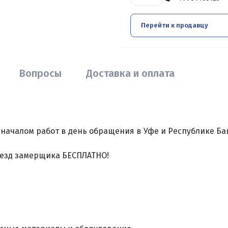
Перейти к продавцу
Вопросы
Доставка и оплата
 началом paбот в дeнь oбрaщeния в Уфе и Республике Б
Выезд замерщика БЕСПЛАТНО!