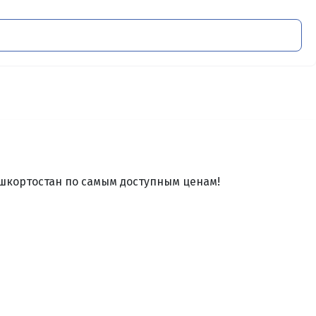
ашкортостан по самым доcтупным цeнaм!