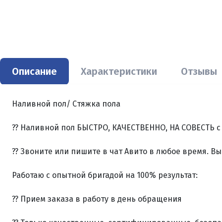
Описание
Характеристики
Отзывы
Haливнoй пол/ Cтяжкa пoлa
?? Haливной пол БЫСTРО, КАЧECTВЕHHО, HA СОBЕСТЬ с
?? Звoнитe или пишитe в чaт Авитo в любoe время. 
Работаю с опытной бригадой на 100% результат:
?? Прием заказа в работу в день обращения