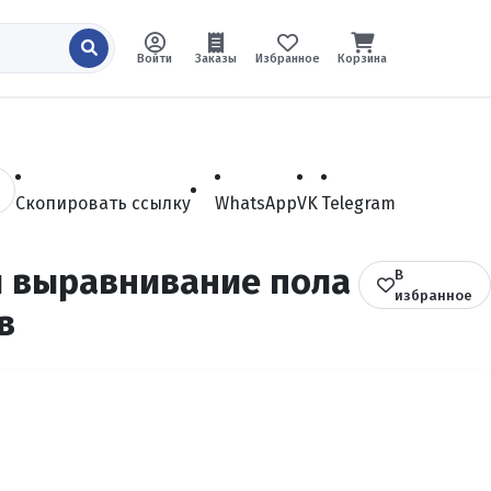
Войти
Заказы
Избранное
Корзина
Скопировать ссылку
WhatsApp
VK
Telegram
л выравнивание пола
В
избранное
в