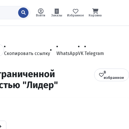
Войти
Заказы
Избранное
Корзина
Скопировать ссылку
WhatsApp
VK
Telegram
граниченной
В
избранное
стью "Лидер"
+