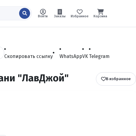
Войти
Заказы
Избранное
Корзина
Скопировать ссылку
WhatsApp
VK
Telegram
ани "ЛавДжой"
В избранное