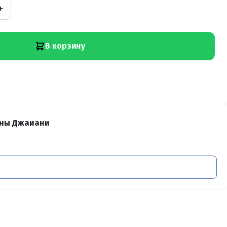
+
В корзину
аны Джаиани