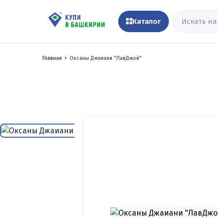
Каталог
Главная
Оксаны Джаиани "ЛавДжой"