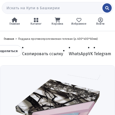
Главная
Каталог
Корзина
Избранное
Войти
Главная
Подушка противопролежневая гелевая (р.400*400*60мм)
оделиться
Скопировать ссылку
WhatsApp
VK
Telegram