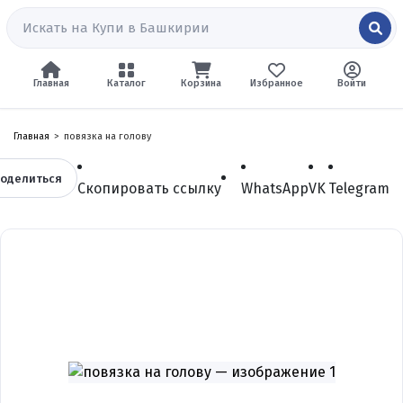
Главная
Каталог
Корзина
Избранное
Войти
Главная
повязка на голову
оделиться
Скопировать ссылку
WhatsApp
VK
Telegram