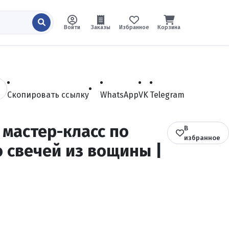
Войти
Заказы
Избранное
Корзина
Скопировать ссылку
WhatsApp
VK
Telegram
мастер-класс по
В
избранное
 свечей из вощины |