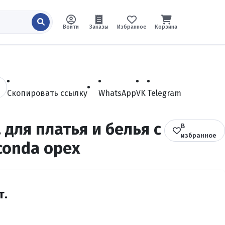
Войти
Заказы
Избранное
Корзина
Скопировать ссылку
WhatsApp
VK
Telegram
 для платья и белья с
В
избранное
conda орех
т.