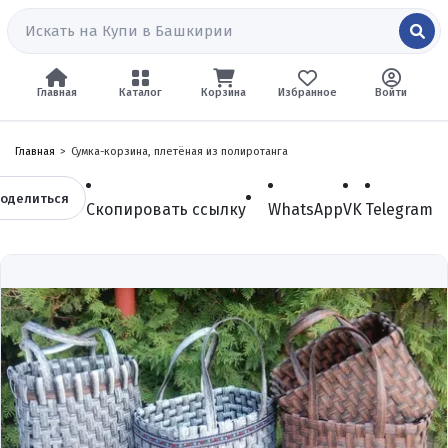
Главная
Каталог
Корзина
Избранное
Войти
Главная
Сумка-корзина, плетёная из полиротанга
оделиться
Скопировать ссылку
WhatsApp
VK
Telegram