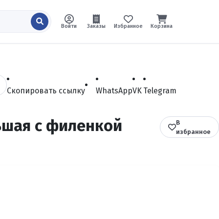
Войти
Заказы
Избранное
Корзина
Скопировать ссылку
WhatsApp
VK
Telegram
ьшая с филенкой
В
избранное