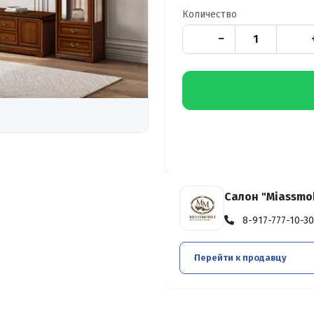
Количество
−
Салон "Miassmob
8-917-777-10-30
Перейти к продавцу