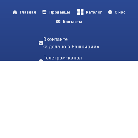
Главная
Продавцы
Каталог
О нас
Контакты
Вконтакте
«Сделано в Башкирии»
Телеграм-канал
«Сделано в Башкирии»
Пользовательское соглашение
Политика конфиденциальности
Маркетплейс "Купи в Башкирии"
ООО "Сделано в Башкирии"
ИНН 0274977454
Build: 7f87a7c
Copyright © 2026
u4et.ru