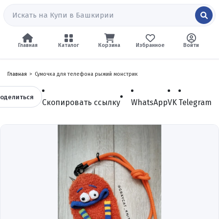
Главная
Каталог
Корзина
Избранное
Войти
Главная
Сумочка для телефона рыжий монстрик
оделиться
Скопировать ссылку
WhatsApp
VK
Telegram